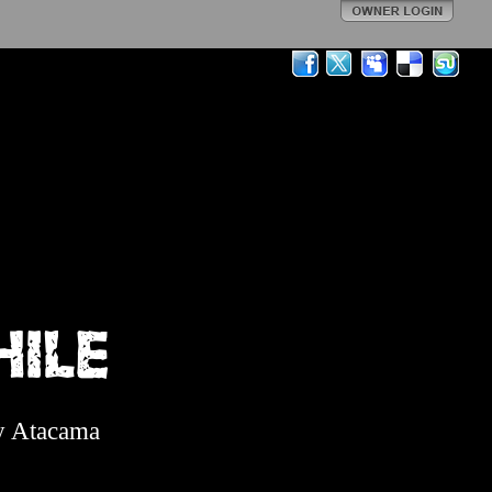
HILE
 y Atacama